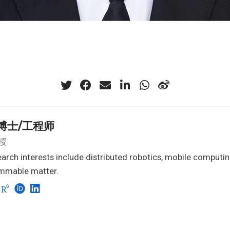
博士/工程师
授
arch interests include distributed robotics, mobile computi
mmable matter.