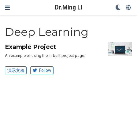
Dr.Ming LI
Deep Learning
Example Project
An example of using the in-built project page.
演示文稿
Follow